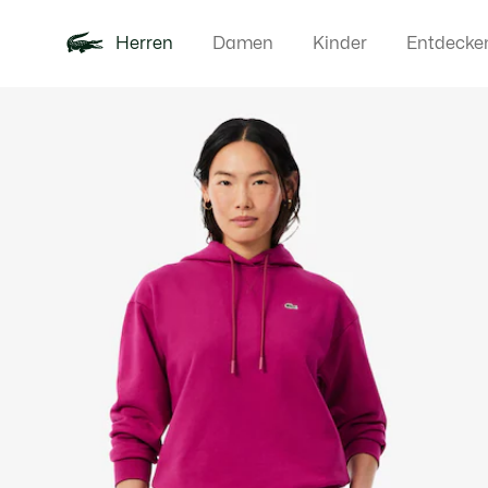
Herren
Damen
Kinder
Entdecke
Produktbildergalerie
Neu
Poloshirts
Bekleidun
Offre d'été