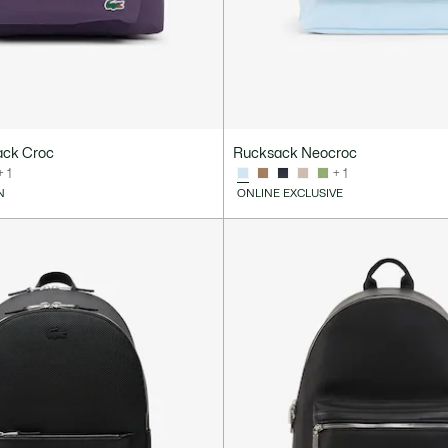
ack Croc
Rucksack Neocroc
+ 1
+ 1
N
ONLINE EXCLUSIVE