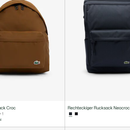
ack Croc
Rechteckiger Rucksack Neocroc
+ 1
N