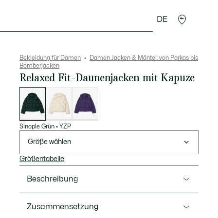
DE
cessoires
Sport
Bekleidung für Damen
Damen Jacken & Mäntel: von Parkas bis
Bomberjacken
Relaxed Fit-Daunenjacken mit Kapuze
Liste
der
Varianten
Sinople Grün
•
YZP
Größe wählen
Größentabelle
Beschreibung
Ref. BF3262-00
Zusammensetzung