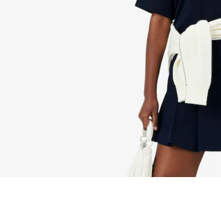
Relaxed Fit-T-Shirt aus weicher Baumwolle