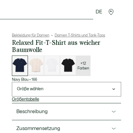
DE
cessoires
Sport
Bekleidung für Damen
Damen T-Shirts und Tank-Tops
Relaxed Fit-T-Shirt aus weicher
Baumwolle
Liste
der
Varianten
+12
Farben
Navy Blau
•
166
Größe wählen
Größentabelle
Beschreibung
Ref. TF7215-00
Zusammensetzung