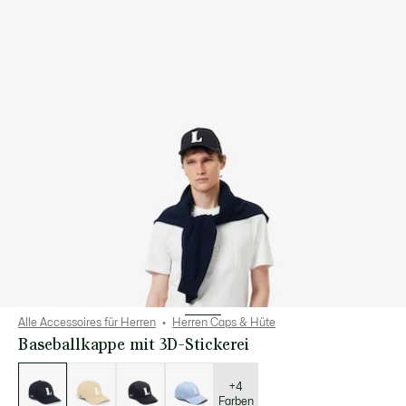
Alle Accessoires für Herren
Herren Caps & Hüte
Baseballkappe mit 3D-Stickerei
Liste
der
Varianten
+4
Farben