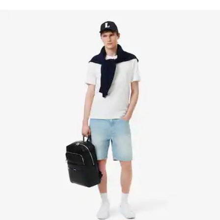
NICHT BÜGELN
des Krokodils gewebt.
NICHT CHEMISCH REINIGEN
Erfahren Sie hier mehr
TROCKNEN AUF DER WASCHELEINE