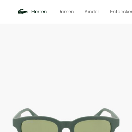
Herren
Damen
Kinder
Entdecke
Produktbildergalerie
Neu
Poloshirts
Bekleidun
Offre d'été