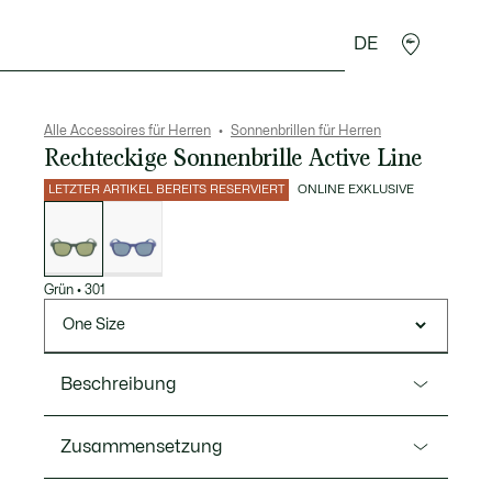
DE
Lederwaren
Sport
Krokodil-Geschenke
Second
Alle Accessoires für Herren
Sonnenbrillen für Herren
Rechteckige Sonnenbrille Active Line
LETZTER ARTIKEL BEREITS RESERVIERT
ONLINE EXKLUSIVE
Liste
der
Varianten
Grün
•
301
One Size
Beschreibung
Ref. L966S
Zusammensetzung
Diese Sonnenbrille der Active Line ist extrem