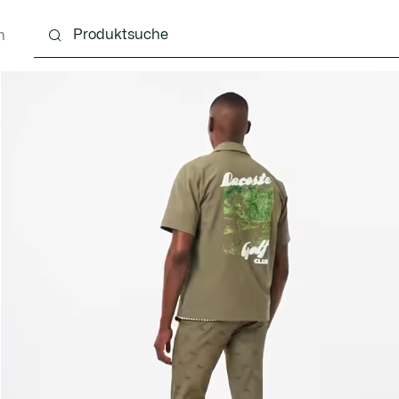
n
g
Schuhe
Accessoires
Lederwaren & Kleine 