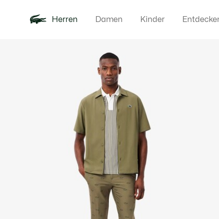
Herren
Damen
Kinder
Entdecke
Produktbildergalerie
Neu
Poloshirts
Bekleidun
Offre d'été