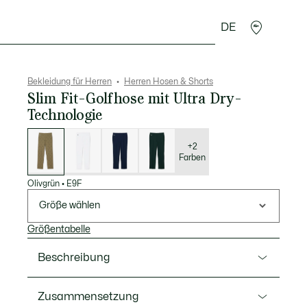
DE
Lederwaren
Sport
Krokodil-Geschenke
Second
Bekleidung für Herren
Herren Hosen & Shorts
Slim Fit-Golfhose mit Ultra Dry-
Technologie
Liste
der
Varianten
+2
Farben
Olivgrün
•
E9F
Größe wählen
Größentabelle
Beschreibung
Ref. HH0921-00
Zusammensetzung