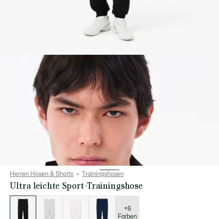
Herren Hosen & Shorts
Trainingshosen
Ultra leichte Sport-Trainingshose
Liste
der
Varianten
+6
Farben