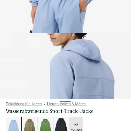
Bekleidung für Herren
Herren Jacken & Mäntel
Wasserabweisende Sport-Track-Jacke
Liste
der
Varianten
+3
Farben