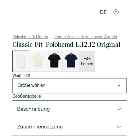
DE
Lederwaren
Sport
Krokodil-Geschenke
Second
Poloshirts für Herren
Herren Poloshirts mit kurzen Ärmeln
Classic Fit-Polohemd L.12.12 Original
Liste
der
Varianten
+46
Farben
Weiß
•
001
Größe wählen
Größentabelle
Beschreibung
Ref. L1212-00
Zusammensetzung
Dieses bequeme und elegante L.12.12-Polo aus