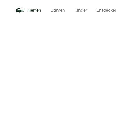
Herren
Damen
Kinder
Entdecke
Produktbildergalerie
Neu
Poloshirts
Bekleidun
Offre d'été