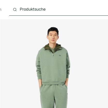
n
g
Schuhe
Accessoires
Lederwaren & Kleine 