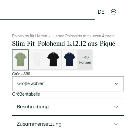
DE
Lederwaren
Sport
Krokodil-Geschenke
Second
Poloshirts für Herren
Herren Poloshirts mit kurzen Ärmeln
Slim Fit-Polohemd L.12.12 aus Piqué
Liste
der
Varianten
+49
Farben
Grün
•
S86
Größe wählen
Größentabelle
Beschreibung
Ref. PH4012-00
Zusammensetzung
Der Erfinder des Polohemdes im Jahre 1933 Lacoste