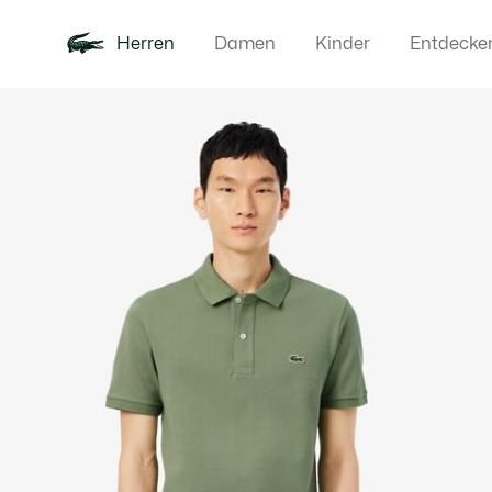
Herren
Damen
Kinder
Entdecke
Produktbildergalerie
Neu
Poloshirts
Bekleidun
Offre d'été