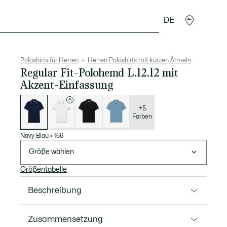
DE
Lederwaren
Sport
Krokodil-Geschenke
Second
Poloshirts für Herren
Herren Poloshirts mit kurzen Ärmeln
Regular Fit-Polohemd L.12.12 mit
Akzent-Einfassung
Liste
der
Varianten
+5
Farben
Navy Blau
•
166
Größe wählen
Größentabelle
Beschreibung
Ref. PH9875-00
Zusammensetzung