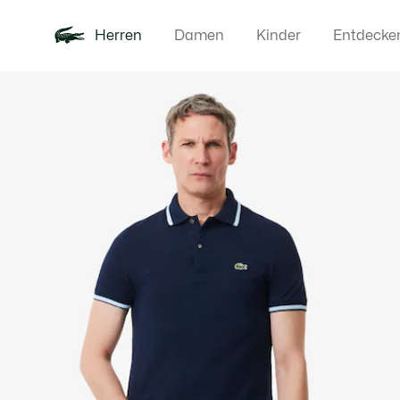
Herren
Damen
Kinder
Entdecke
Produktbildergalerie
Neu
Poloshirts
Bekleidun
Offre d'été