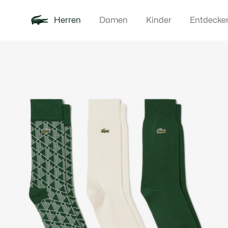
Herren
Damen
Kinder
Entdecke
Produktbildergalerie
Neu
Poloshirts
Bekleidun
Offre d'été