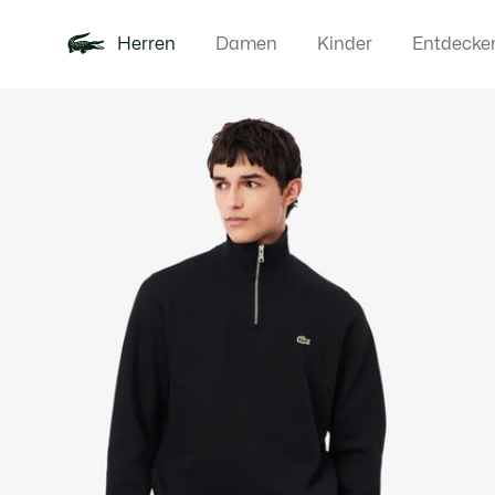
Herren
Damen
Kinder
Entdecke
Produktbildergalerie
Neu
Poloshirts
Bekleidun
Offre d'été