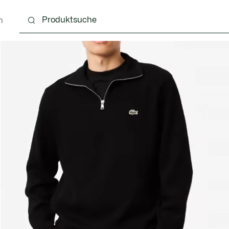
n
g
Schuhe
Accessoires
Lederwaren & Kleine 