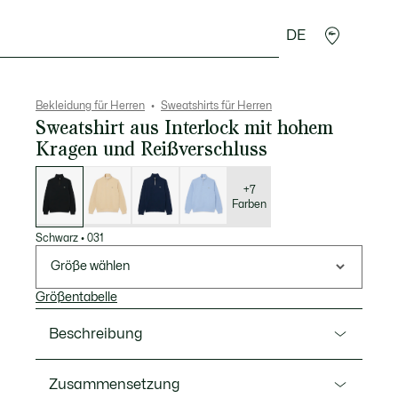
DE
Lederwaren
Sport
Krokodil-Geschenke
Second
Bekleidung für Herren
Sweatshirts für Herren
Sweatshirt aus Interlock mit hohem
Kragen und Reißverschluss
Liste
der
Varianten
+7
Farben
Schwarz
•
031
Größe wählen
Größentabelle
Beschreibung
Ref. SH1927-00
Zusammensetzung