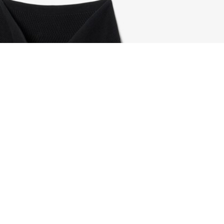
Sweatshirt aus Interlock mit hohem Kragen un
Registrieren Sie sich, um
Member zu werden und von
Anfang an exklusive Vorteile zu
genießen.
E-Mail Adresse