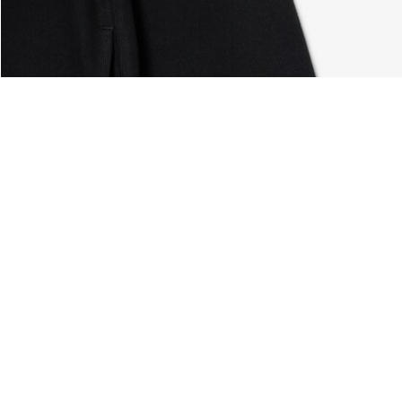
d Reißverschluss
Über Lacoste
Kategorien
Lacoste Members
Herren-Kollektion
Die Lacoste Gruppe
Damen-Kollektion
Karriere
Kinder-Kollektion
Markenschutz
Herren Poloshirts
Damen Poloshirts
Schuh-Shop
Lacoste Sport