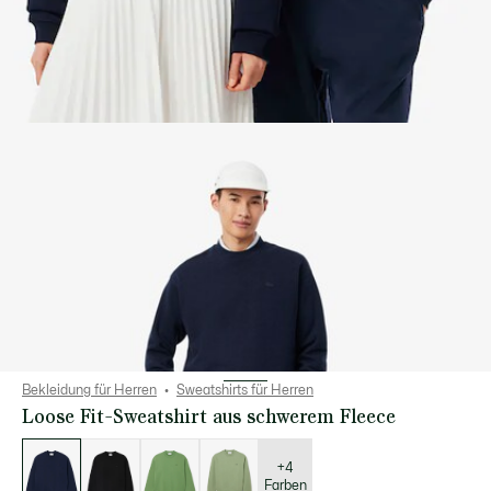
Bekleidung für Herren
Sweatshirts für Herren
Loose Fit-Sweatshirt aus schwerem Fleece
Liste
der
Varianten
+4
Farben