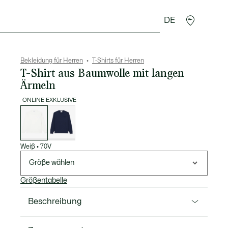
DE
Lederwaren
Sport
Krokodil-Geschenke
Second
Bekleidung für Herren
T-Shirts für Herren
T-Shirt aus Baumwolle mit langen
Ärmeln
ONLINE EXKLUSIVE
Liste
der
Varianten
Weiß
•
70V
Größe wählen
Größentabelle
Beschreibung
Ref. TH0793-00