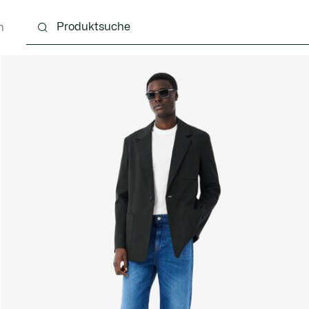
n
g
Schuhe
Accessoires
Lederwaren & Kleine 