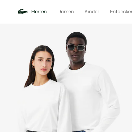
Herren
Damen
Kinder
Entdecke
Produktbildergalerie
Neu
Poloshirts
Bekleidun
Offre d'été