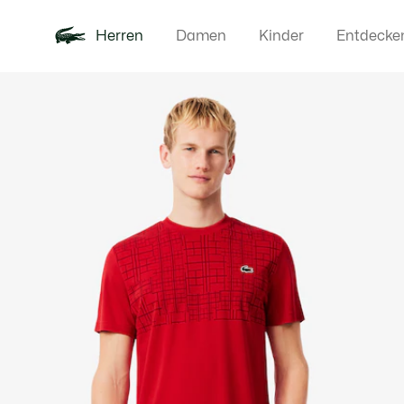
Herren
Damen
Kinder
Entdecke
Produktbildergalerie
Neu
Poloshirts
Bekleidun
Offre d'été