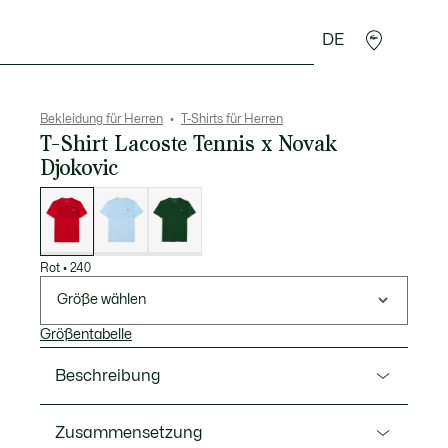
DE
Lederwaren
Sport
Krokodil-Geschenke
Second
Bekleidung für Herren
T-Shirts für Herren
T-Shirt Lacoste Tennis x Novak
Djokovic
Liste
der
Varianten
Rot
•
240
Größe wählen
Größentabelle
Beschreibung
Ref. TH4782-00
Zusammensetzung