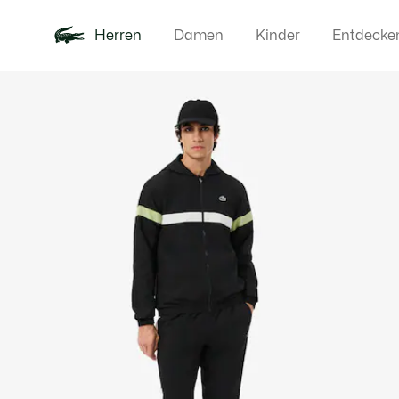
Herren
Damen
Kinder
Entdecke
Produktbildergalerie
Neu
Poloshirts
Bekleidun
Offre d'été