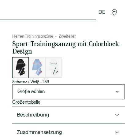
DE
Lederwaren
Sport
Krokodil-Geschenke
Second
Herren Trainingsanzüge
Zweiteiler
Sport-Trainingsanzug mit Colorblock-
Design
Liste
der
Varianten
Schwarz / Weiß
•
258
Größe wählen
Größentabelle
Beschreibung
Ref. WH0219-00
Zusammensetzung