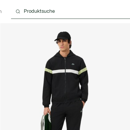
n
g
Schuhe
Accessoires
Lederwaren & Kleine 