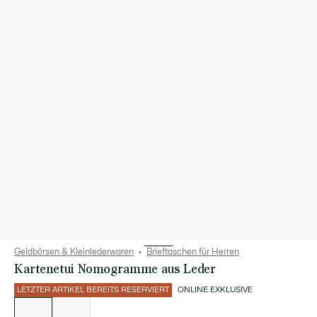
Geldbörsen & Kleinlederwaren
Brieftaschen für Herren
Kartenetui Nomogramme aus Leder
LETZTER ARTIKEL BEREITS RESERVIERT
ONLINE EXKLUSIVE
Liste
der
Varianten