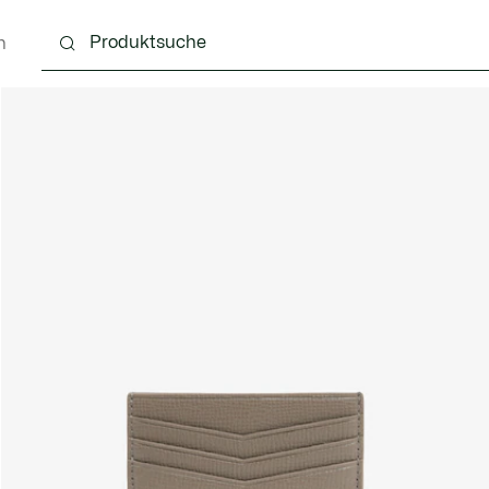
n
g
Schuhe
Accessoires
Lederwaren & Kleine 