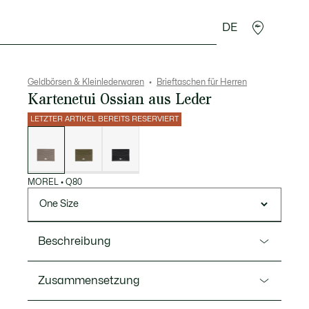
DE
Lederwaren
Sport
Krokodil-Geschenke
Second
Geldbörsen & Kleinlederwaren
Brieftaschen für Herren
Kartenetui Ossian aus Leder
LETZTER ARTIKEL BEREITS RESERVIERT
Liste
der
Varianten
MOREL
•
Q80
One Size
Beschreibung
Ref. NH5056OI
Zusammensetzung
Dieses praktische und elegante Kartenetui bietet