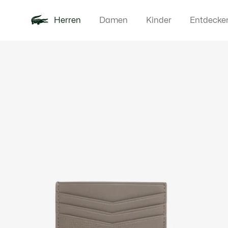
Herren
Damen
Kinder
Entdecke
Produktbildergalerie
Neu
Poloshirts
Bekleidun
Offre d'été