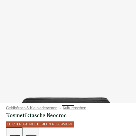
Geldbörsen & Kleinlederwaren
Kulturtaschen
Kosmetiktasche Neocroc
LETZTER ARTIKEL BEREITS RESERVIERT
Liste
der
Varianten