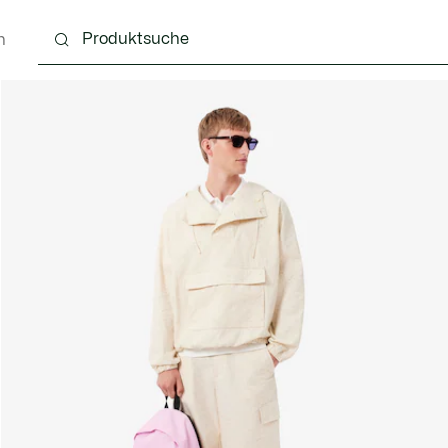
n
g
Schuhe
Accessoires
Lederwaren & Kleine 