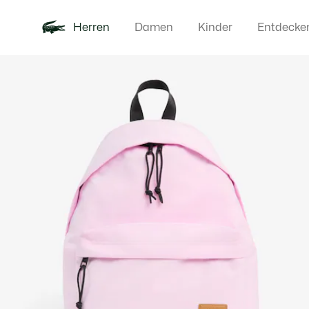
Herren
Damen
Kinder
Entdecke
Produktbildergalerie
Neu
Poloshirts
Bekleidun
Offre d'été