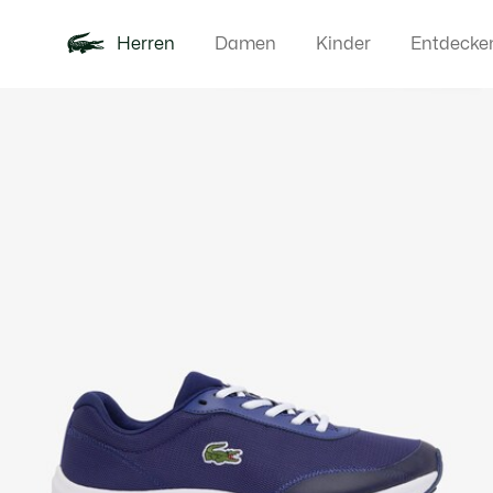
Herren
Damen
Kinder
Entdecke
Produktbildergalerie
Neu
Poloshirts
Bekleidun
Offre d'été