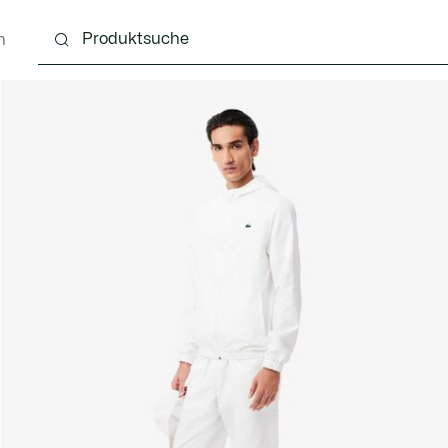
n
g
Schuhe
Accessoires
Lederwaren & Kleine 