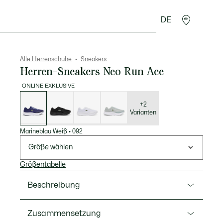
DE
Lederwaren
Sport
Krokodil-Geschenke
Second
Alle Herrenschuhe
Sneakers
Herren-Sneakers Neo Run Ace
ONLINE EXKLUSIVE
Liste
der
Varianten
+2
Varianten
Marineblau Weiß
•
092
Größe wählen
Größentabelle
Beschreibung
Ref. 51SMA0126
Zusammensetzung