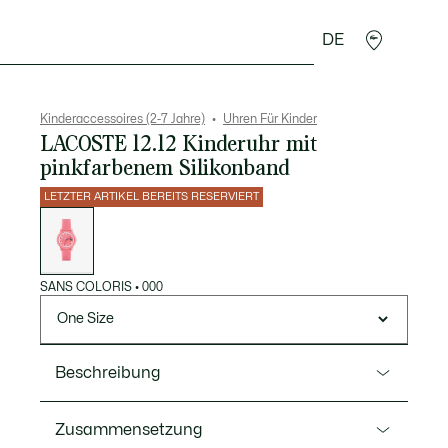
DE
Krokodil-Geschenke
Kinderaccessoires (2-7 Jahre)
Uhren Für Kinder
LACOSTE 12.12 Kinderuhr mit
pinkfarbenem Silikonband
LETZTER ARTIKEL BEREITS RESERVIERT
Liste
der
Varianten
SANS COLORIS
•
000
One Size
Beschreibung
Ref. 2030040
Zusammensetzung