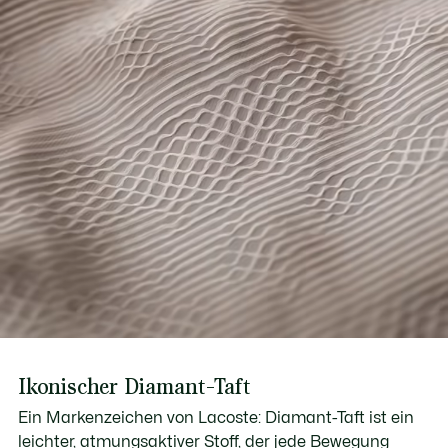
Erfahren Sie hier mehr
Eingearbeitete Kapuze
Gesticktes Krokodil auf der Brust
Ikonischer Diamant-Taft
Ein Markenzeichen von Lacoste: Diamant-Taft ist ein
leichter, atmungsaktiver Stoff, der jede Bewegung