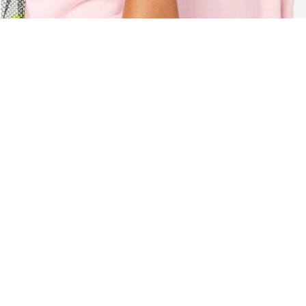
Über Lacoste
Kategorien
Lacoste Members
Herren-Kollektion
Die Lacoste Gruppe
Damen-Kollektion
Karriere
Kinder-Kollektion
Markenschutz
Herren Poloshirts
Damen Poloshirts
Schuh-Shop
Lacoste Sport