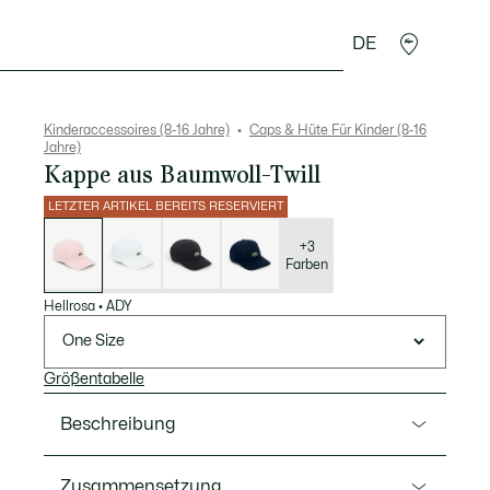
DE
Krokodil-Geschenke
Kinderaccessoires (8-16 Jahre)
Caps & Hüte Für Kinder (8-16
Jahre)
Kappe aus Baumwoll-Twill
LETZTER ARTIKEL BEREITS RESERVIERT
Liste
der
Varianten
+3
Farben
Hellrosa
•
ADY
One Size
Größentabelle
Beschreibung
Ref. RK1025
Zusammensetzung