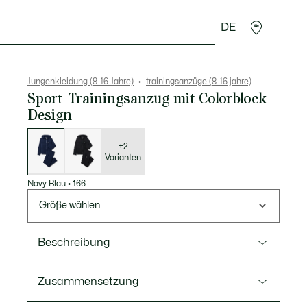
DE
Krokodil-Geschenke
Jungenkleidung (8-16 Jahre)
trainingsanzüge (8-16 jahre)
Sport-Trainingsanzug mit Colorblock-
Design
Liste
der
Varianten
+2
Varianten
Navy Blau
•
166
Größe wählen
Beschreibung
Ref. WJ0843
Zusammensetzung
Der ikonische Trainingsanzug von Lacoste ist ein