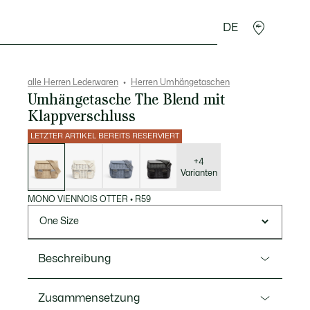
DE
Lederwaren
Sport
Krokodil-Geschenke
Second
alle Herren Lederwaren
Herren Umhängetaschen
Umhängetasche The Blend mit
Klappverschluss
LETZTER ARTIKEL BEREITS RESERVIERT
Liste
der
Varianten
+4
Varianten
MONO VIENNOIS OTTER
•
R59
One Size
Beschreibung
Ref. NH3787LX
Zusammensetzung