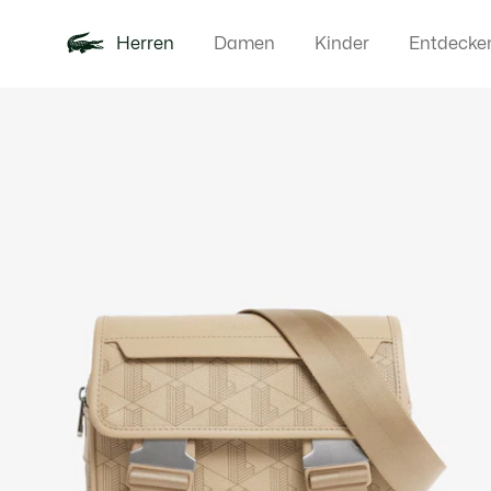
Herren
Damen
Kinder
Entdecke
Produktbildergalerie
Neu
Poloshirts
Bekleidun
Offre d'été