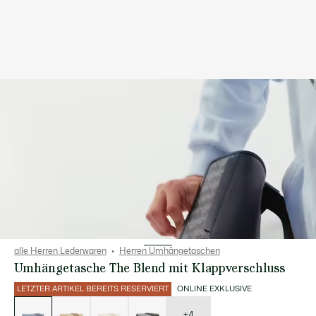
alle Herren Lederwaren
Herren Umhängetaschen
Umhängetasche The Blend mit Klappverschluss
LETZTER ARTIKEL BEREITS RESERVIERT
ONLINE EXKLUSIVE
Liste
der
Varianten
+4