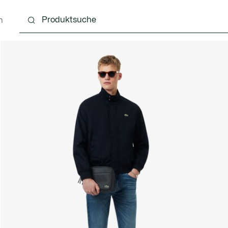
n
g
Schuhe
Accessoires
Lederwaren & Kleine 