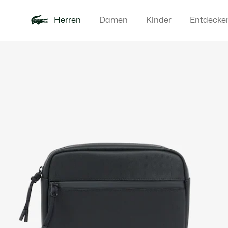
Herren
Damen
Kinder
Entdecke
Produktbildergalerie
Neu
Poloshirts
Bekleidun
Offre d'été