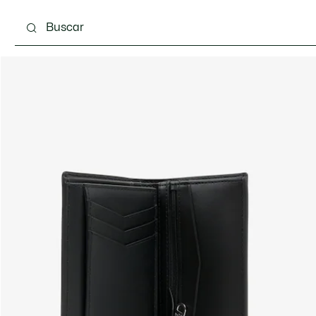
Calzado
Complementos
Bolsos & Pequeña ma