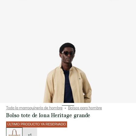
Toda la marroquinería de hombre
Bolsos para hombre
Bolso tote de lona Heritage grande
ÚLTIMO PRODUCTO YA RESERVADO
Lista
de
variaciones
+1