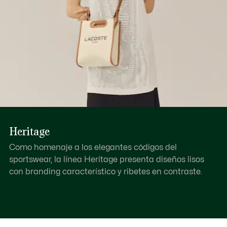
Heritage
Como homenaje a los elegantes códigos del
sportswear, la línea Heritage presenta diseños lisos
con branding característico y ribetes en contraste.