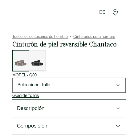
ES
rroquinería
Deporte
Regalos de cocodrilo
Sec
Todos los accesorios de hombre
Cinturones para hombre
Cinturón de piel reversible Chantaco
Lista
de
variaciones
MOREL
•
Q80
Seleccionar talla
Guía de tallas
Descripción
Referencia RC4085
Composición
Este cinturón reversible de Lacoste confeccionado