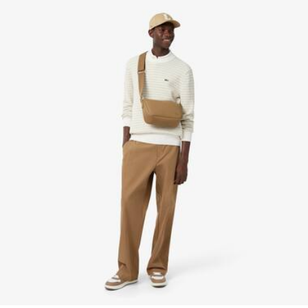
NO PLANCHAR
la supervisión del Cocodrilo.
NO LIMPIAR EN SECO
Descubre más aquí
SECAR COLGADO