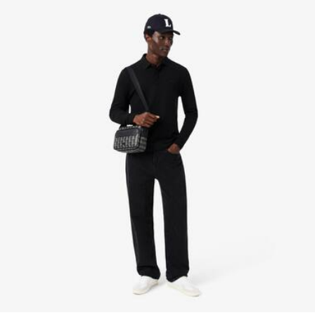
NO PLANCHAR
la supervisión del Cocodrilo.
NO LIMPIAR EN SECO
Descubre más aquí
SECAR COLGADO