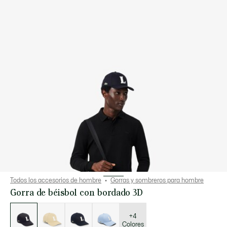
Todos los accesorios de hombre
Gorras y sombreros para hombre
Gorra de béisbol con bordado 3D
Lista
de
variaciones
+4
Colores