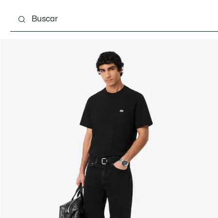
Calzado
Complementos
Bolsos & Pequeña ma