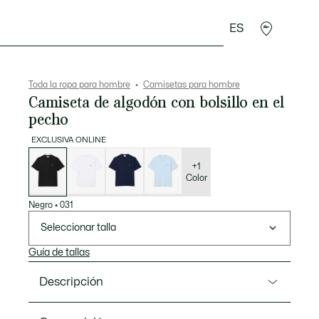
ES
rroquinería
Deporte
Regalos de cocodrilo
Sec
Toda la ropa para hombre
Camisetas para hombre
Camiseta de algodón con bolsillo en el
pecho
EXCLUSIVA ONLINE
Lista
de
variaciones
+1
Color
Negro
•
031
Seleccionar talla
Guía de tallas
Descripción
Referencia TH2827-00