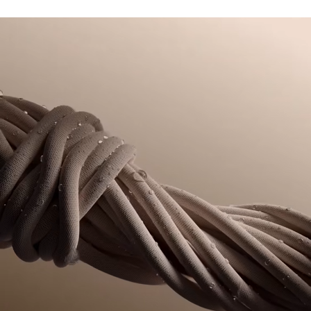
NO USAR LEJÍA
Lacoste se compromete a hacer un seguimiento del
Borde de canalé en el cuello, la cintura y los puños
producto a lo largo de su proceso de fabricación.
Bolsillos laterales con solapa, bolsillo con cremallera en
NO USAR SECADORA
Transparencia en la cadena de valor, conocimiento de los
la manga
proveedores y del ecosistema. No se teje ni un solo hilo sin
Cocodrilo bordado en el pecho
PLANCHA A BAJA TEMPERATURA MÁXIMO 110
la supervisión del Cocodrilo.
GRADOS CENTIGRADOS
Descubre más aquí
NO LIMPIAR EN SECO
SECAR COLGADO