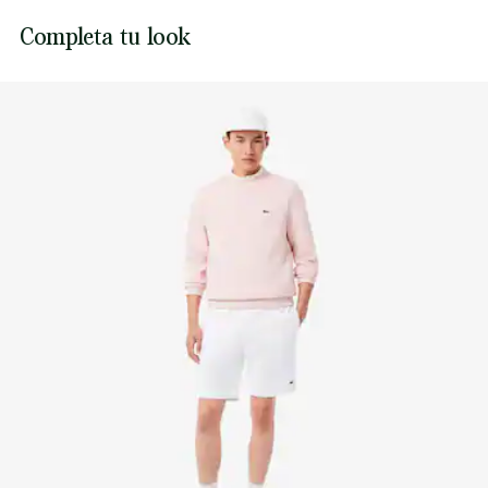
NO USAR LEJÍA
Lacoste se compromete a hacer un seguimiento del
Completa tu look
producto a lo largo de su proceso de fabricación.
NO USAR SECADORA
Transparencia en la cadena de valor, conocimiento de los
proveedores y del ecosistema. No se teje ni un solo hilo sin
PLANCHA A BAJA TEMPERATURA MÁXIMO 110
la supervisión del Cocodrilo.
GRADOS CENTIGRADOS
Descubre más aquí
NO LIMPIAR EN SECO
SECAR COLGADO