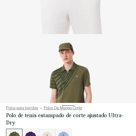
Polos para hombre
Polos De Manga Corta
Polo de tenis estampado de corte ajustado Ultra-
Dry
Lista
de