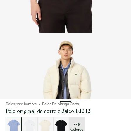
Polos para hombre
Polos De Manga Corta
Polo original de corte clásico L.12.12
Lista
de
variaciones
+46
Colores