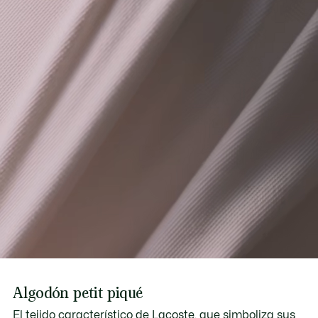
Algodón petit piqué
El tejido característico de Lacoste, que simboliza sus