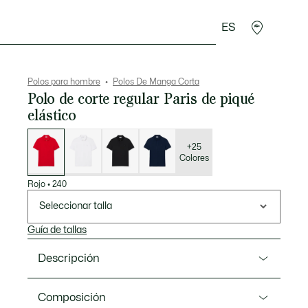
ES
rroquinería
Deporte
Regalos de cocodrilo
Sec
Polos para hombre
Polos De Manga Corta
Polo de corte regular Paris de piqué
elástico
Lista
de
variaciones
+25
Colores
Rojo
•
240
Seleccionar talla
Guía de tallas
Descripción
Referencia PH5522-00
Composición