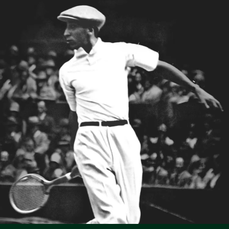
NO USAR LEJÍA
Lacoste se compromete a hacer un seguimiento del
producto a lo largo de su proceso de fabricación.
NO USAR SECADORA
Transparencia en la cadena de valor, conocimiento de los
proveedores y del ecosistema. No se teje ni un solo hilo sin
PLANCHA A BAJA TEMPERATURA MÁXIMO 110
la supervisión del Cocodrilo.
GRADOS CENTIGRADOS
Descubre más aquí
NO LIMPIAR EN SECO
SECAR COLGADO
Buenas prácticas
Lavar, secar, planchar, doblar: descubre todos los consejos prácticos
para el correcto cuidado de tu polo Lacoste.
Descubrir