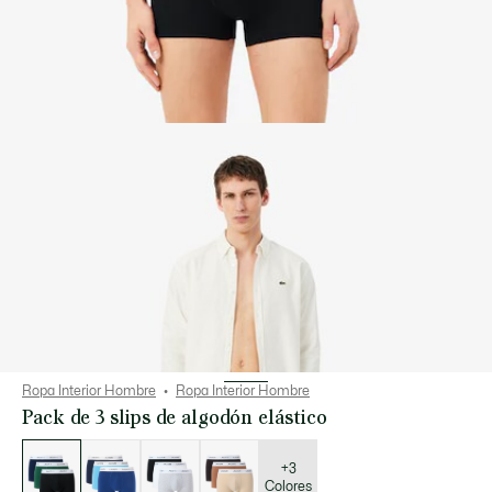
Ropa Interior Hombre
Ropa Interior Hombre
Pack de 3 slips de algodón elástico
Lista
de
variaciones
+3
Colores