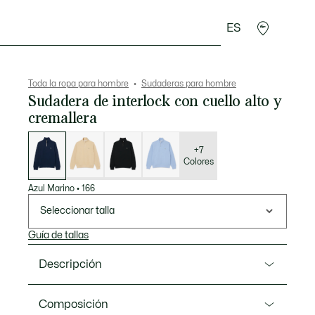
ES
rroquinería
Deporte
Regalos de cocodrilo
Sec
Toda la ropa para hombre
Sudaderas para hombre
Sudadera de interlock con cuello alto y
cremallera
Lista
de
variaciones
+7
Colores
Azul Marino
•
166
Seleccionar talla
Guía de tallas
Descripción
Referencia SH1927-00
Composición