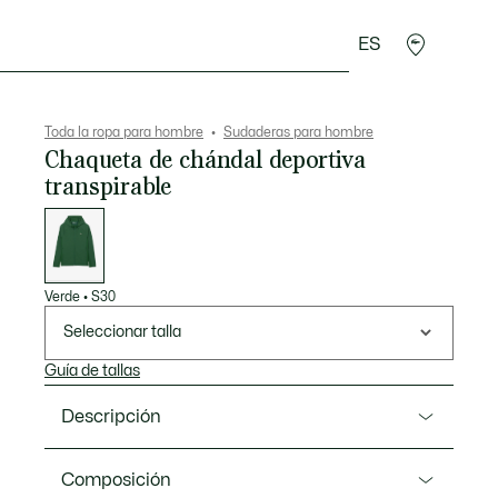
ES
rroquinería
Deporte
Regalos de cocodrilo
Sec
Toda la ropa para hombre
Sudaderas para hombre
Chaqueta de chándal deportiva
transpirable
Lista
de
variaciones
Verde
•
S30
Seleccionar talla
Guía de tallas
Descripción
Referencia SH8914-00
Composición