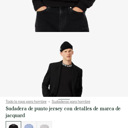
Toda la ropa para hombre
Sudaderas para hombre
Sudadera de punto jersey con detalles de marca de
jacquard
Lista
de