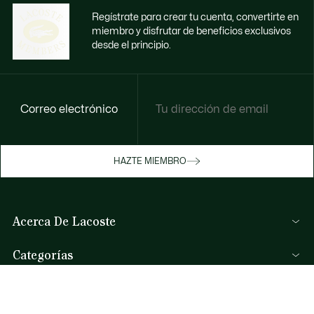
Regístrate para crear tu cuenta, convertirte en
miembro y disfrutar de beneficios exclusivos
desde el principio.
Correo electrónico
Disfruta de beneficios exclusivos ahora
HAZTE MIEMBRO
Hazte miembro o inicia sesión para ganar
recompensas con tus compras
Acerca De Lacoste
INICIA SESIÓN / REGISTRARME
Lacoste Members
Categorías
El Grupo Lacoste
Colección Hombre
Trabaja con nosotros
Ayuda Y Contacto
Colección Mujer
Protección de la marca
Preguntas Frecuentes