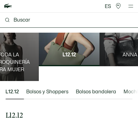
ES
TODA LA
L12.12
ANNA
ROQUINERÍA
RA MUJER
L12.12
Bolsos y Shoppers
Bolsos bandolera
Mochi
L12.12