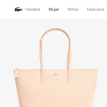
Hombre
Mujer
Niños
Descubre
Galería
Novedades
Ropa
de
imágenes
del
producto