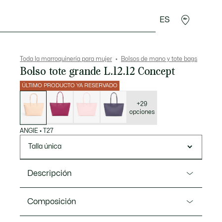
ES
plementos
Deporte
Toda la marroquinería para mujer
Bolsos de mano y tote bags
Bolso tote grande L.12.12 Concept
ÚLTIMO PRODUCTO YA RESERVADO
Lista
de
variaciones
+29
opciones
ANGIE
•
T27
Talla única
Descripción
Referencia NF1888PK
Composición
Una solución ideal sea cual sea la ocasión: trabajo o