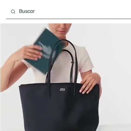
Calzado
Bolsos & Pequeña marroquinería
Com