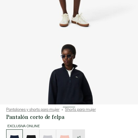
Pantalones y shorts para mujer
Shorts para mujer
Pantalón corto de felpa
EXCLUSIVA ONLINE
Lista
de
variaciones
+1