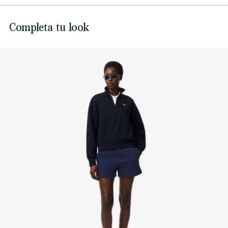
Bolsillos en las costuras a los lados, aberturas laterales
Cocodrilo bordado en el bajo
NO USAR LEJÍA
Lacoste se compromete a hacer un seguimiento del
Completa tu look
producto a lo largo de su proceso de fabricación.
NO USAR SECADORA
Transparencia en la cadena de valor, conocimiento de los
proveedores y del ecosistema. No se teje ni un solo hilo sin
PLANCHA A BAJA TEMPERATURA MÁXIMO 110
la supervisión del Cocodrilo.
GRADOS CENTIGRADOS
Descubre más aquí
NO LIMPIAR EN SECO
SECAR COLGADO