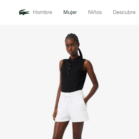
Hombre
Mujer
Niños
Descubre
Galería
Novedades
Ropa
de
imágenes
del
producto