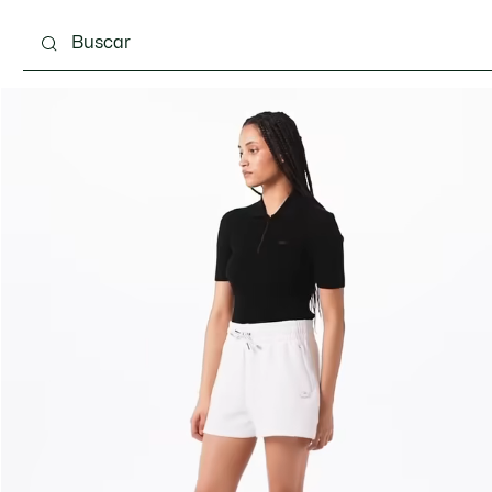
Calzado
Bolsos & Pequeña marroquinería
Com