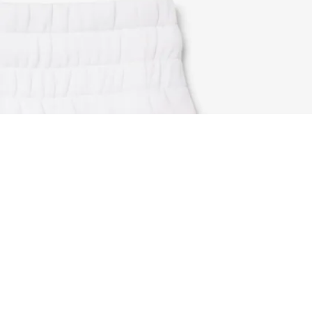
Pantalón corto de punto jersey de algodón
Regístrate para crear tu cuenta,
convertirte en miembro y
disfrutar de beneficios
exclusivos desde el principio.