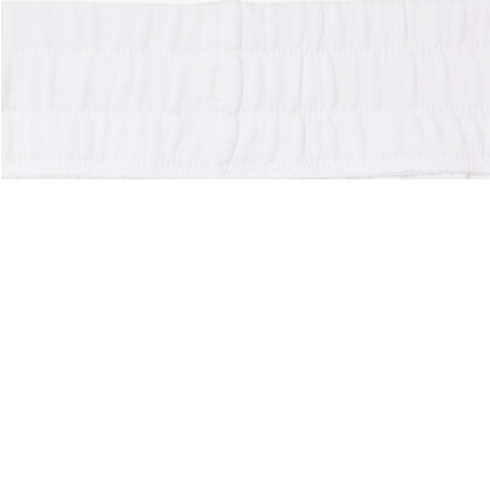
Acerca De Lacoste
Categorías
Lacoste Members
Colección Hombre
El Grupo Lacoste
Colección Mujer
Trabaja con nosotros
Colección Niños
Protección de la marca
Polos para Hombre
Polos para Mujer