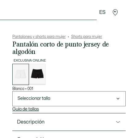
ES
plementos
Deporte
Pantalones y shorts para mujer
Shorts para mujer
Pantalón corto de punto jersey de
algodón
EXCLUSIVA ONLINE
Lista
de
variaciones
Blanco
•
001
Seleccionar talla
Guía de tallas
Descripción
Referencia GF5378-00